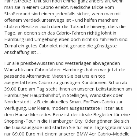
Fahrtstrecke fühlt sich noch einmal ganz anders an, wenn
man sie in einem Cabrio erlebt. Neidische Blicke vom
Straßenrand sind einem jedenfalls sicher, wenn man mit
offenem Verdeck unterwegs ist - und helfen manchem
stolzen Besitzer auch über die Tatsache hinweg, dass die
Tage, an denen sich das Cabrio-Fahren richtig lohnt in
Hamburg und Umgebung eben doch nicht so zahlreich sind.
Zumal ein gutes Cabriolet nicht gerade die günstigste
Anschaffung ist …
Für alle preisbewussten und Wetterlagen abwägenden
Wunschtraum-Cabriofahrer Hamburgs haben wir jetzt die
passende Alternative: Mieten Sie bei uns ein top
ausgestattetes Cabrio zu günstigen Konditionen. Schon ab
39,00 Euro am Tag steht Ihnen an unseren Leihstationen am
Hamburger Hauptbahnhof, in Stellingen, Wandsbek oder
Norderstedt z.B. ein aktuelles Smart ForTwo-Cabrio zur
Verfügung. Der kleine, modern ausgestattete Flitzer aus
dem Hause Mercedes Benz ist der ideale Begleiter für eine
Shopping-Tour in die Hamburger City. Oder gönnen Sie sich
die Luxusausgabe und starten Sie für eine Tagesgebühr von
nur 89,00 Euro mit einem unserer BMW 4er Cabrio-Modelle